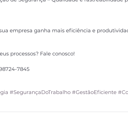
 sua empresa ganha mais eficiência e produtivida
seus processos? Fale conosco!
 98724-7845
gia
#SegurançaDoTrabalho
#GestãoEficiente
#Co