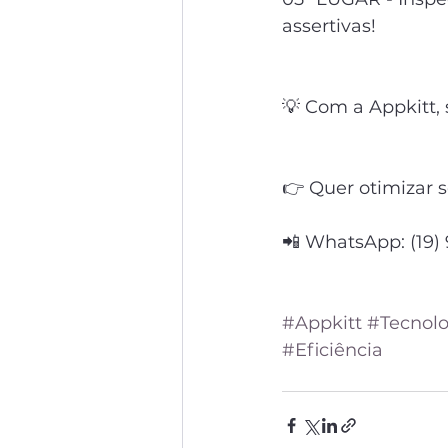
assertivas!
💡 Com a Appkitt,
👉 Quer otimizar 
📲 WhatsApp: (19)
#Appkitt
#Tecnolo
#Eficiência