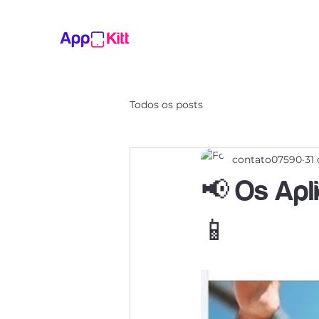
Todos os posts
contato07590
31 
📢 Os Apli
📱