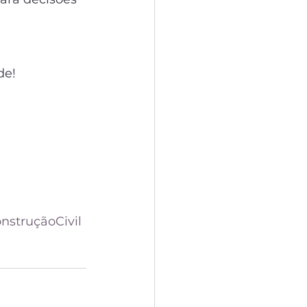
de!
nstruçãoCivil