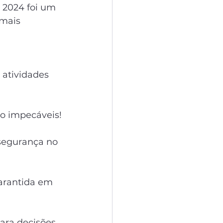
 2024 foi um 
 mais 
 atividades 
o impecáveis!
 segurança no 
arantida em 
ara decisões 