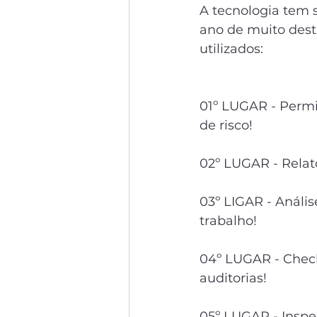
A tecnologia tem 
ano de muito desta
utilizados:
01º LUGAR - Permis
de risco!
02º LUGAR - Relat
03º LIGAR - Anális
trabalho!
04º LUGAR - Check
auditorias!
05º LUGAR - Inspe