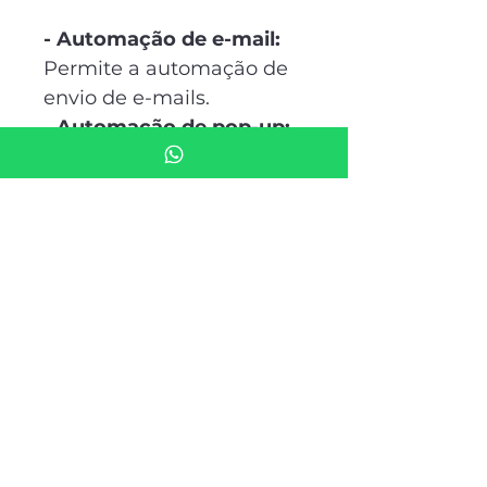
- Automação de e-mail:
Permite a automação de 
envio de e-mails.
- 
Automação de pop-up: 
Permite a automação de 
envio de notificações 
para celulares.
- Automação de pdf: 
Geração de PDFs 
automatizados.