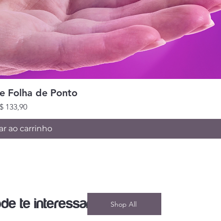
ização rápida
de Folha de Ponto
reço
$ 133,90
ar ao carrinho
e te interessar
Shop All