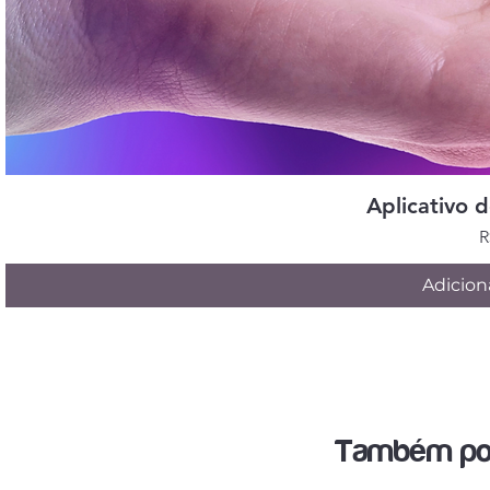
Visual
Aplicativo 
P
R
Adicion
Também pod