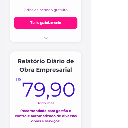
7 dias de período gratuito
Teste gratuitamente
Incluso 01 usuário
Atende a Resolução
1.094/2017 do CONFEA para
Relatório Diário de
Diários de Obra
Obra Empresarial
Atende a ABNT NBR 12.722
79,9
R$
79,90
na Execução e Fiscalização
da Obra
Registro com 04 Fotos
Todo mês
Atende até 03 Obras
Recomendado para gestão e
controle automatizado de diversas
Logo da AppKitt
obras e serviços!
Gerar arquivo em PDF