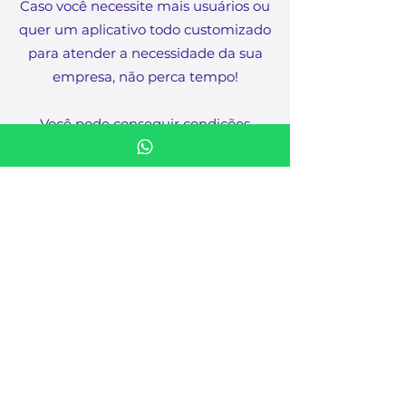
Caso você necessite mais usuários ou
quer um aplicativo todo customizado
para atender a necessidade da sua
empresa, não perca tempo!
Você pode conseguir condições
especiais mediante ao contato com
um especialista, informando sua
demanda.​
Contate nossos especialistas!
Inspeção de Segurança
do Trabalho