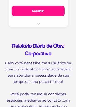
Suporte de dúvidas por e-
Escolher
mail com atendimento em
até 48h
Sem customização
Inclusão de até 05 usuários
Registro com 06 Fotos
Atende a ABNT NBR 12.722
Relatório Diário de Obra
na Execução e Fiscalização
Corporativo
da Obra
Atende a Resolução
Caso você necessite mais usuários ou
1.094/2017 do CONFEA para
quer um aplicativo todo customizado
Diários de Obra
para atender a necessidade da sua
Atende até 10 Obras
empresa, não perca tempo!
Com envio automático do
Você pode conseguir condições
RDO para e-mail
especiais mediante ao contato com
Com o Logo da sua empresa
um especialista, informando sua