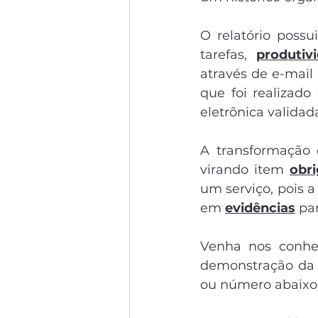
O relatório possu
tarefas, 
produtiv
através de e-mail
que foi realizado
eletrônica validad
A transformação 
virando item 
obri
um serviço, pois a
em 
evidências
 pa
Venha nos conhec
demonstração da p
ou número abaixo