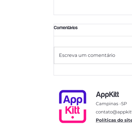
Comentários
Escreva um comentário
NR 35 e a Importância da
Permissão de Trabalho para
Trabalhos em Altura
AppKitt
Campinas -SP
contato@appkit
Políticas do sit