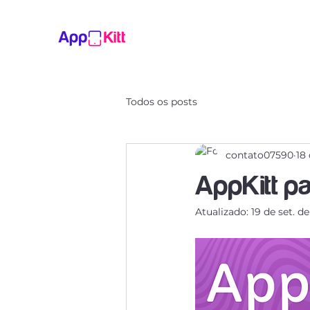
Todos os posts
contato07590
18
AppKitt pa
Atualizado:
19 de set. d